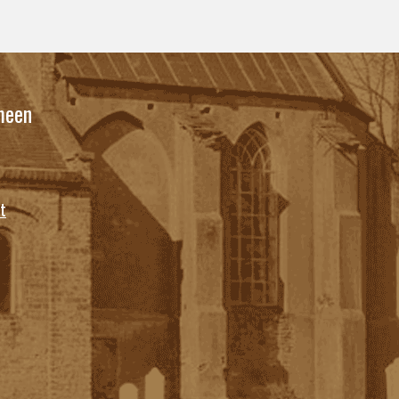
meen
t